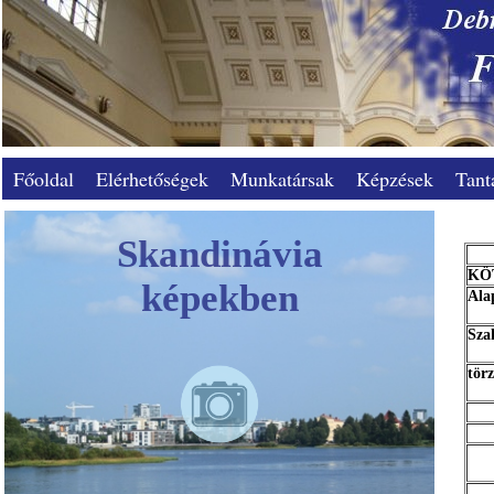
Főoldal
Elérhetőségek
Munkatársak
Képzések
Tant
Skandinávia
KÖ
képekben
Ala
Sza
tör