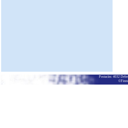
Postacím: 4032 Debrec
©Finnu