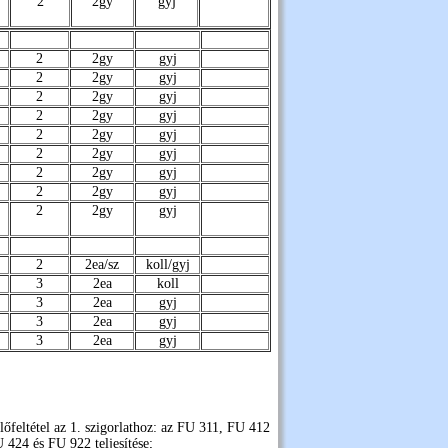
2
2gy
gyj
2
2gy
gyj
2
2gy
gyj
2
2gy
gyj
2
2gy
gyj
2
2gy
gyj
2
2gy
gyj
2
2gy
gyj
2
2gy
gyj
2
2gy
gyj
2
2ea/sz
koll/gyj
3
2ea
koll
3
2ea
gyj
3
2ea
gyj
3
2ea
gyj
előfeltétel az 1. szigorlathoz: az FU 311, FU 412
U 424 és FU 922 teljesítése;