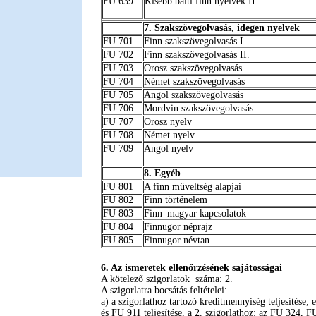
FU 639
Kisebb balti finn nyelvek II.
7. Szakszövegolvasás, idegen nyelvek
FU 701
Finn szakszövegolvasás I.
FU 702
Finn szakszövegolvasás II.
FU 703
Orosz szakszövegolvasás
FU 704
Német szakszövegolvasás
FU 705
Angol szakszövegolvasás
FU 706
Mordvin szakszövegolvasás
FU 707
Orosz nyelv
FU 708
Német nyelv
FU 709
Angol nyelv
8. Egyéb
FU 801
A finn műveltség alapjai
FU 802
Finn történelem
FU 803
Finn–magyar kapcsolatok
FU 804
Finnugor néprajz
FU 805
Finnugor névtan
6. Az ismeretek ellenőrzésének sajátosságai
A kötelező szigorlatok száma: 2.
A szigorlatra bocsátás feltételei:
a) a szigorlathoz tartozó kreditmennyiség teljesítése; 
és FU 911 teljesítése, a 2. szigorlathoz: az FU 324, F