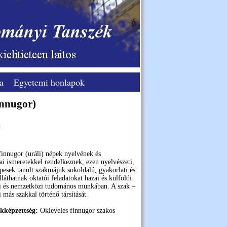
a
Egyetemi honlapok
innugor)
k
innugor (uráli) népek nyelvének és
 ismeretekkel rendelkeznek, ezen nyelvé­sze­ti,
pesek tanult szakmájuk sokoldalú, gyakorlati és
áthat­nak oktatói feladatokat hazai és külföldi
zai és nemzetközi tudomános munkában. A szak –
 más szakkal történő társítását.
zakképzettség:
Okleveles finnugor szakos