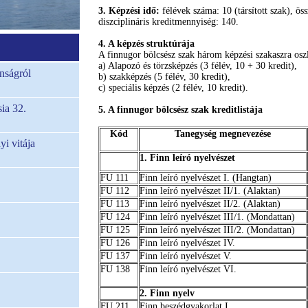
3. Képzési idő:
félévek száma: 10 (társított szak), ös
diszciplináris kreditmennyiség: 140.
4. A képzés struktúrája
A finnugor bölcsész szak három képzési szakaszra oszl
a) Alapozó és törzsképzés (3 félév, 10 + 30 kredit),
nságról
b) szakképzés (5 félév, 30 kredit),
c) speciális képzés (2 félév, 10 kredit).
ia 32.
5. A finnugor bölcsész szak kreditlistája
Kód
Tanegység megnevezése
i vitája
1. Finn leíró nyelvészet
FU 111
Finn leíró nyelvészet I. (Hangtan)
FU 112
Finn leíró nyelvészet II/1. (Alaktan)
FU 113
Finn leíró nyelvészet II/2. (Alaktan)
FU 124
Finn leíró nyelvészet III/1. (Mondattan)
FU 125
Finn leíró nyelvészet III/2. (Mondattan)
FU 126
Finn leíró nyelvészet IV.
FU 137
Finn leíró nyelvészet V.
FU 138
Finn leíró nyelvészet VI.
2. Finn nyelv
FU 211
Finn beszédgyakorlat I.