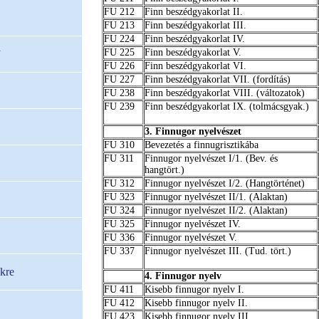
FU 212
Finn beszédgyakorlat II.
FU 213
Finn beszédgyakorlat III.
FU 224
Finn beszédgyakorlat IV.
a
FU 225
Finn beszédgyakorlat V.
FU 226
Finn beszédgyakorlat VI.
FU 227
Finn beszédgyakorlat VII. (fordítás)
FU 238
Finn beszédgyakorlat VIII. (változatok)
FU 239
Finn beszédgyakorlat IX. (tolmácsgyak.)
3. Finnugor nyelvészet
FU 310
Bevezetés a finnugrisztikába
FU 311
Finnugor nyelvészet I/1. (Bev. és
hangtört.)
FU 312
Finnugor nyelvészet I/2. (Hangtörténet)
FU 323
Finnugor nyelvészet II/1. (Alaktan)
FU 324
Finnugor nyelvészet II/2. (Alaktan)
FU 325
Finnugor nyelvészet IV.
FU 336
Finnugor nyelvészet V.
FU 337
Finnugor nyelvészet III. (Tud. tört.)
kre
4. Finnugor nyelv
FU 411
Kisebb finnugor nyelv I.
FU 412
Kisebb finnugor nyelv II.
FU 423
Kisebb finnugor nyelv III.