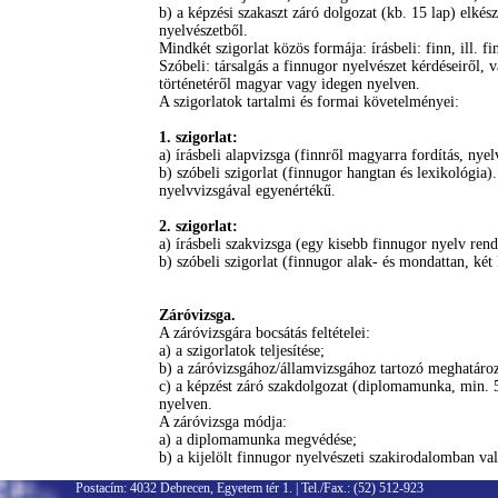
b) a képzési szakaszt záró dolgozat (kb. 15 lap) elké
nyelvészetből.
Mindkét szigorlat közös formája: írásbeli: finn, ill. 
Szóbeli: társalgás a finnugor nyelvészet kérdéseiről, 
történetéről magyar vagy idegen nyelven.
A szigorlatok tartalmi és formai követelményei:
1. szigorlat:
a) írásbeli alapvizsga (finnről magyarra fordítás, nyelv
b) szóbeli szigorlat (finnugor hangtan és lexikológia)
nyelvvizsgával egyenértékű.
2. szigorlat:
a) írásbeli szakvizsga (egy kisebb finnugor nyelv rends
b) szóbeli szigorlat (finnugor alak- és mondattan, két
Záróvizsga.
A záróvizsgára bocsátás feltételei:
a) a szigorlatok teljesítése;
b) a záróvizsgához/államvizsgához tartozó meghatározo
c) a képzést záró szakdolgozat (diplomamunka, min. 5
nyelven.
A záróvizsga módja:
a) a diplomamunka megvédése;
b) a kijelölt finnugor nyelvészeti szakirodalomban val
Postacím: 4032 Debrecen, Egyetem tér 1. | Tel./Fax.: (52) 512-923