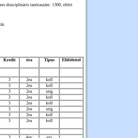
szes diszciplináris tanóraszám: 1300, előírt
ik:
Kredit
óra
Típus
Előfeltétel
3
2ea
koll
3
2ea
koll
3
2ea
szig
3
2ea
koll
3
2ea
koll
3
2ea
szig
3
2ea
koll
3
2ea
koll
3
4gy
gyj