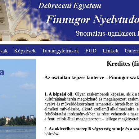
sak
Képzések
Tantárgyleírások
FUD
Linkek
Galéri
Kredites (f
a
Az osztatlan képzés tanterve – Finnugor sza
1. A képzési cél:
Olyan szakemberek képzése, akik a f
kultúrájának terén megbízható és megalapozott szakmai
nyelvi és művelődéstörténeti ismereteik birtokában ké
elméleti művelésére, alkotó szellemű alkalmazására, ell
felsőoktatási intézményekben és részt vehet­nek a ha
a fenti célok által meghatározott – jellege megköveteli
2. Az oklevélben szereplő végzettség szintje és a s
bölcsész.