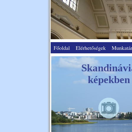
Főoldal
Elérhetőségek
Munkatár
Skandinávi
képekben