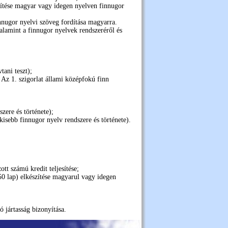
szítése magyar vagy idegen nyelven finnugor
finnugor nyelvi szöveg fordítása magyarra.
valamint a finnugor nyelvek rendszeréről és
tani teszt);
. Az 1. szigorlat állami középfokú finn
zere és története);
 kisebb finnugor nyelv rendszere és története).
tt számú kredit teljesítése;
0 lap) elkészítése magyarul vagy idegen
ó jártasság bizonyítása.