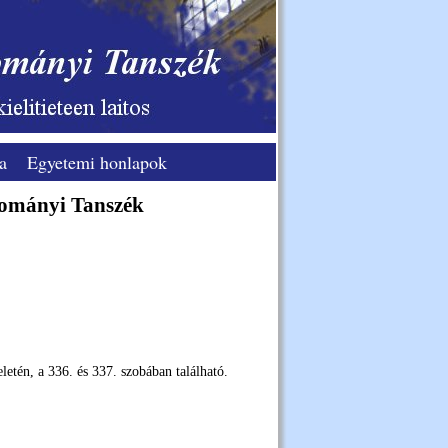
a
Egyetemi honlapok
ományi Tanszék
etén, a 336. és 337. szobában található.