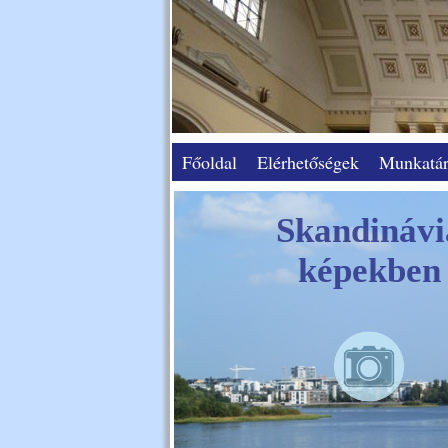
Főoldal
Elérhetőségek
Munkatár
Skandinávi
képekben