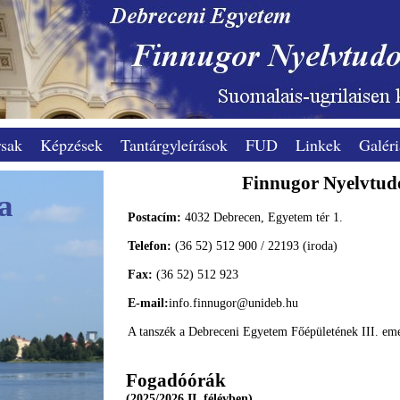
sak
Képzések
Tantárgyleírások
FUD
Linkek
Galéri
Finnugor Nyelvtud
a
Postacím:
4032 Debrecen, Egyetem tér 1.
Telefon:
(36 52) 512 900 / 22193 (iroda)
Fax:
(36 52) 512 923
E-mail:
info.finnugor@unideb.hu
A tanszék a Debreceni Egyetem Főépületének III. emel
Fogadóórák
(2025/2026 II. félévben)