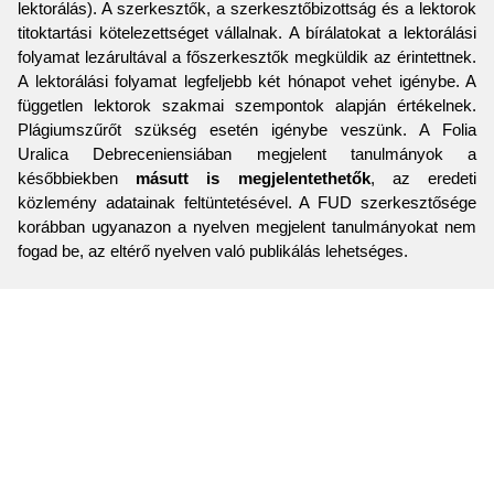
lektorálás). A szerkesztők, a szerkesztőbizottság és a lektorok
titoktartási kötelezettséget vállalnak. A bírálatokat a lektorálási
folyamat lezárultával a főszerkesztők megküldik az érintettnek.
A lektorálási folyamat legfeljebb két hónapot vehet igénybe. A
független lektorok szakmai szempontok alapján értékelnek.
Plágiumszűrőt szükség esetén igénybe veszünk. A Folia
Uralica Debreceniensiában megjelent tanulmányok a
későbbiekben
másutt is megjelentethetők
, az eredeti
közlemény adatainak feltüntetésével. A FUD szerkesztősége
korábban ugyanazon a nyelven megjelent tanulmányokat nem
fogad be, az eltérő nyelven való publikálás lehetséges.
Powered by
w3.css