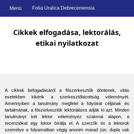
Folia Uralica Debreceniensia
Menü
Cikkek elfogadása, lektorálás,
etikai nyilatkozat
A cikkek befogadásáról a főszerkesztők döntenek, vitás
esetekben kikérik a szerkesztőbizottság véleményét.
Amennyiben a tanulmány megfelel a folyóirat céljának és
tartalmának, a főszerkesztők lektorálásra adják ki azt. Minden
tanulmányt két lektor véleményez szakmai alapon, a
recenziókat egy lektor bírálja el. A szerzők és a lektorok
személye a folyamatban végig anonim marad (ún. dupla vak