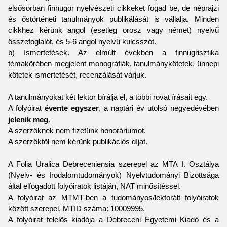
elsősorban finnugor nyelvészeti cikkeket fogad be, de néprajzi
és őstörténeti tanulmányok publikálását is vállalja. Minden
cikkhez kérünk angol (esetleg orosz vagy német) nyelvű
összefoglalót, és 5-6 angol nyelvű kulcsszót.
b) Ismertetések. Az elmúlt években a finnugrisztika
témakörében megjelent monográfiák, tanulmánykötetek, ünnepi
kötetek ismertetését, recenzálását várjuk.
A tanulmányokat két lektor bírálja el, a többi rovat írásait egy.
A folyóirat
évente egyszer
, a naptári év utolsó negyedévében
jelenik meg
.
A szerzőknek nem fizetünk honoráriumot.
A szerzőktől nem kérünk publikációs díjat.
A Folia Uralica Debreceniensia szerepel az MTA I. Osztálya
(Nyelv- és Irodalomtudományok) Nyelvtudományi Bizottsága
által elfogadott folyóiratok listáján, NAT minősítéssel.
A folyóirat az MTMT-ben a tudományos/lektorált folyóiratok
között szerepel, MTID száma: 10009995.
A folyóirat felelős kiadója a Debreceni Egyetemi Kiadó és a