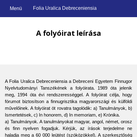
Folia Uralica Debreceniensia
Menü
A folyóirat leírása
A Folia Uralica Debreceniensia a Debreceni Egyetem Finnugor
Nyelvtudományi Tanszékének a folyóirata. 1989 óta jelenik
meg, 1994 óta évi rendszerességgel. A folyóirat célja, hogy
fórumot biztosítson a finnugrisztika magyarországi és külföldi
művelőinek. A folyóirat öt rovatra tagolódik: a) Tanulmányok, b)
Ismertetések, c) In honorem, d) In memoriam, e) Krónika.
a) Tanulmányok. A tanulmányokat magyar, angol, német, orosz
és finn nyelven fogadjuk. Kérjük, az írások terjedelme ne
haladja meg a 60 000 leütést (szóközökkel). A szerkesztőség