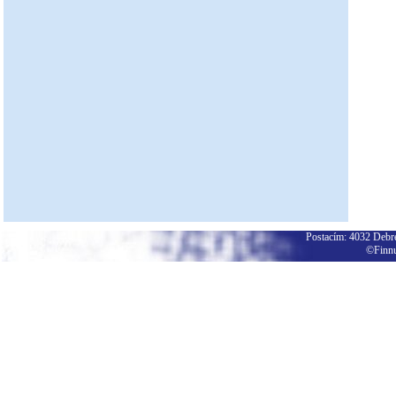
Postacím: 4032 Debrec
©Finnu