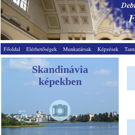
Főoldal
Elérhetőségek
Munkatársak
Képzések
Tant
Skandinávia
képekben