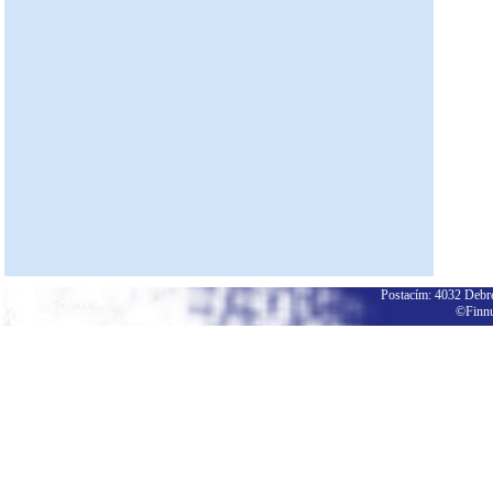
Postacím: 4032 Debrec
©Finnu