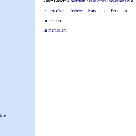
Zaicz Gábor:
A mordvin nyelv orosz jövevényszavai I
Ismertetések – Reviews – Katsauksia – Рецензии
a
In honorem
In memoriam
kre