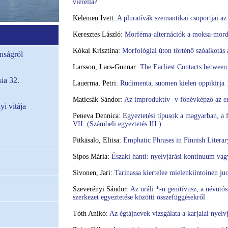
vierellä?
Kelemen Ivett:
A pluratívák szemantikai csoportjai az
Keresztes László:
Morféma-alternációk a moksa-mordvi
Kókai Krisztina:
Morfológiai úton történő szóalkotás
nságról
Larsson, Lars-Gunnar:
The Earliest Contacts between
ia 32.
Lauerma, Petri:
Rudimenta, suomen kielen oppikirja 
Maticsák Sándor:
Az improduktív -v főnévképző az e
i vitája
Peneva Dennica:
Egyeztetési típusok a magyarban, a f
VII. (Számbeli egyeztetés III.)
Pitkäsalo, Eliisa:
Emphatic Phrases in Finnish Literar
Sipos Mária:
Északi hanti: nyelvjárási kontinuum vag
Sivonen, Jari:
Tarinassa kiertelee mielenkiintoinen ju
Szeverényi Sándor:
Az uráli *-n genitívusz, a névutós 
szerkezet egyeztetése közötti összefüggésekről
Tóth Anikó:
Az égtájnevek vizsgálata a karjalai nyelv