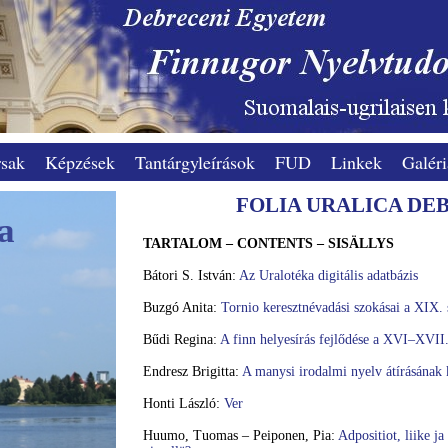
sak
Képzések
Tantárgyleírások
FUD
Linkek
Galéri
FOLIA URALICA DEB
a
TARTALOM – CONTENTS – SISÄLLYS
Bátori S. István:
Az Uralotéka digitális adatbázis
Buzgó Anita:
Tornio keresztnévadási szokásai a XIX.
Bűdi Regina:
A finn helyesírás fejlődése a XVI–XVII
Endresz Brigitta:
A manysi irodalmi nyelv átírásának 
Honti László:
Ver
Huumo, Tuomas – Peiponen, Pia:
Adpositiot, liike j