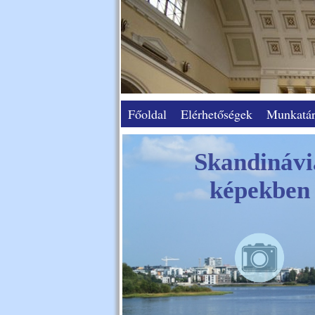
Főoldal
Elérhetőségek
Munkatár
Skandinávi
képekben