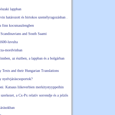
 északi lappban
n határozott és birtokos személyragozásban .
 a finn kocsmaszlengben
 Scandinavians and South Saami
1600-luvulta
rza-mordvinban
innben, az észtben, a lappban és a bolgárban
y Texts and their Hungarian Translations
y nyelvjáráscsoportok?
oni. Katsaus liikeverbien merkitystyyppeihin
szerkezet, a Cx-Px relatív sorrendje és a jelzős
járásokban