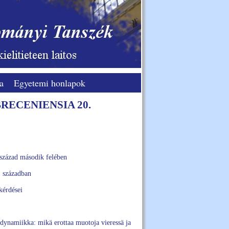
a
Egyetemi honlapok
RECENIENSIA 20.
 század második felében
. században
kérdései
a dynamiikka: mikä erottaa muotoja vieressä ja